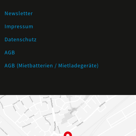
Newsletter
Impressum
Datenschutz
AGB
AGB (Mietbatterien / Mietladegeräte)